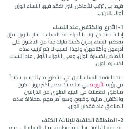
فيما يلي ترتيب للأماكن التي تفقد فيها النساء الوزن
أولاً، بالترتيب:
1- الأ
ذ
رع والكتفين عند النساء
إذا تحدثنا عن ترتيب الأجزاء عند النساء لخسارة الوزن، فإن
معظم النساء يخزنن كمية قليلة جداً من الدهون على
أذرعهن وأكتافهن، ولهذا السبب لا يتم ترتيب هذه
الأماكن لخسارة الوزن، وهي الأجزاء الأولى عند النساء
لخسارة الوزن.
عندما تفقد النساء الوزن في مناطق من الجسم، ستبدأ
في رؤية
الأوردة
في ساعديك تصبح أكثر بروزًا. تكون
مناطق العضلات في الجزء العلوي من الذراعين
والكتفين مرئية بوضوح، وهو أمر مهم لمحاذاة هذه
المناطق عند فقدان الوزن.
2- المنطقة الخلفية للإناث/ الكتف
عند فقدان الوزن بطريقة منظمة، تميل النساء إلى عدم