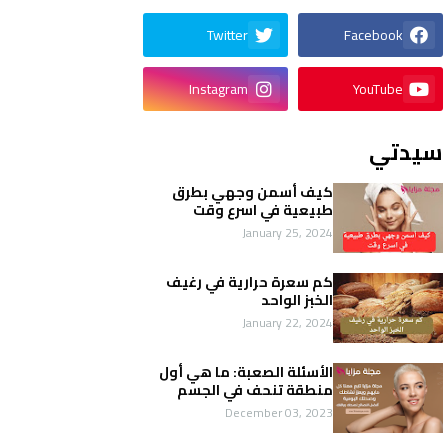
Twitter
Facebook
Instagram
YouTube
سيدتي
كيف أسمن وجهي بطرق
طبيعية في اسرع وقت
January 25, 2024
كم سعرة حرارية في رغيف
الخبز الواحد
January 22, 2024
الأسئلة الصعبة: ما هي أول
منطقة تنحف في الجسم
December 03, 2023