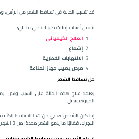
قد تتسبب الحالة في تساقط الشعر من الرأس، وك
تشمل أسباب إفلات طور التنامي ما يلي:
العلاج الكيميائي
إشعاع
الالتهابات الفطرية
مرض يصيب جهاز المناعة
حل تساقط الشعر
يعتمد علاج هذه الحالة على السبب ولكن ي
المينوكسيديل.
إذا كان الشخص يعاني من هذا التساقط الكثيف نت
الإجراء، فغالبًا ما ينمو الشعر مجددًا من 3 اشهرإلى 6 أشهر بعد التوقف عن العلاج الكيميائي.
4. داء الثعلبة يسبب تساقط الشعر بغزارة