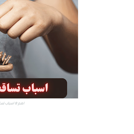
اهم 8 اسباب تساقط الشعر بغزارة وعلاجه !! تعرفي عليهم