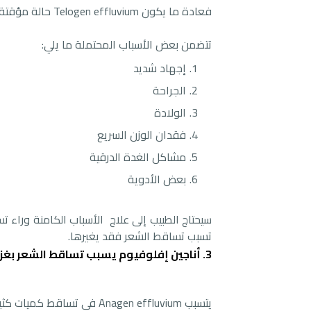
فعادة ما يكون Telogen effluvium حالة مؤقتة تزول مع مرور الوقت، وهنا يُنصح بمراجعة الطبيب لمعرفة السبب.
تتضمن بعض الأسباب المحتملة ما يلي:
إجهاد شديد
الجراحة
الولادة
فقدان الوزن السريع
مشاكل الغدة الدرقية
بعض الأدوية
سيحتاج الطبيب إلى علاج الأسباب الكامنة وراء ت
تسبب تساقط الشعر فقد يغيرها.
3. أناجين إفلوفيوم يسبب تساقط الشعر بغزارة
يتسبب Anagen effluvium في تساقط كميات كثيرة من الشعر بسرعة خلال مرحلة النمو من دورة الشعر.