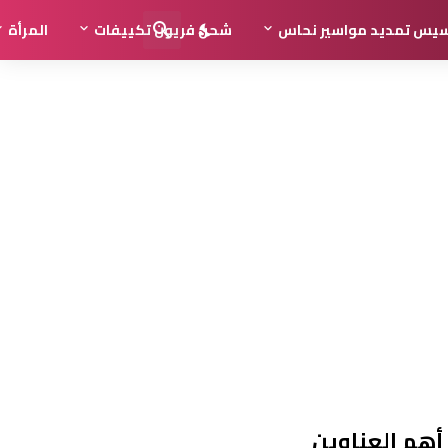
سيس تمديد مواسير نحاس
شحن فريون تكييفات
المرأة
أهم العناوين